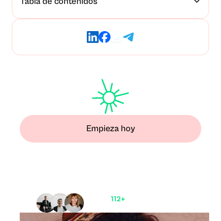
Tabla de contenidos
Empieza hoy
Deja atrás el miedo y
recupera el control
de tu vida
Únete a
112+
pacientes
satisfechos ahora