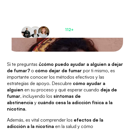
Deja atrás el miedo y
recupera el control
de tu vida
Únete a
112+
pacientes
satisfechos ahora
Si te preguntas
¿cómo puedo ayudar a alguien a dejar
de fumar?
o
cómo dejar de fumar
por ti mismo, es
importante conocer los métodos efectivos y las
estrategias de apoyo. Descubre
cómo ayudar a
alguien
en su proceso y qué esperar cuando
deja de
fumar
, incluyendo los
síntomas de
abstinencia
y
cuándo cesa la adicción física a la
nicotina
.
Además, es vital comprender los
efectos de la
adicción a la nicotina
en la salud y cómo